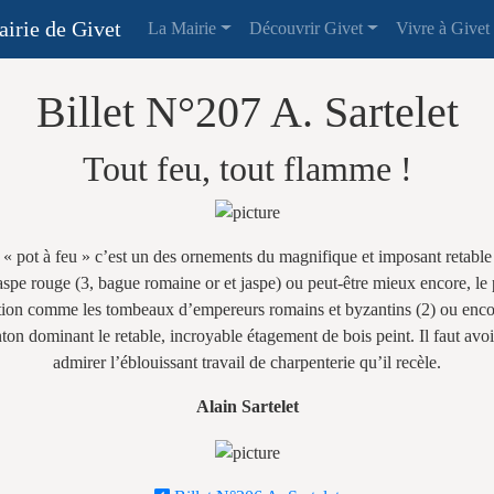
irie de Givet
La Mairie
Découvrir Givet
Vivre à Givet
Billet N°207 A. Sartelet
Tout feu, tout flamme !
 « pot à feu » c’est un des ornements du magnifique et imposant retable
e jaspe rouge (3, bague romaine or et jaspe) ou peut-être mieux encore, 
tion comme les tombeaux d’empereurs romains et byzantins (2) ou encor
on dominant le retable, incroyable étagement de bois peint. Il faut avoir 
admirer l’éblouissant travail de charpenterie qu’il recèle.
Alain Sartelet