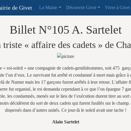
irie de Givet
La Mairie
Découvrir Givet
Vivre à Givet
Billet N°105 A. Sartelet
 triste « affaire des cadets » de C
le « roi-soleil » une compagnie de cadets-gentilshommes, soit 475 gar
de l’un d’eux. Le survivant fut arrêté et condamné à mort mais grâce à de
là de Namur mais les 17 garçons furent arrêtés à leur retour. L’affaire fi
guerre fut organisé, le roi demanda cependant à ce que l’on épargne 7 ga
le, les condamnés, menés sur le lieu de l’exécution durent tirer au sort a
ts noirs décidèrent du sort de deux cadets qui furent fusillés sur le champ
dispersés dans d’autres unités. Ce jour-là le soleil avait une tache !
Alain Sartelet