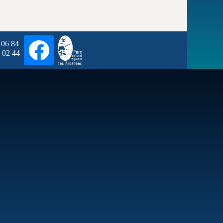
 06
84
 02
44